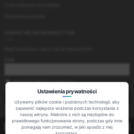
Czas realizacji zamówienia
Śledzenie przesyłek
ZAPISZ SIĘ NA NEWSLETTER
Bądź na bieżąco, zapisz się do newslettera!
Email
Akceptuję politykę prywatności
Ustawienia prywatności
Używamy plików cookie i podobnych technologii, aby
zapewnić najlepsze wrażenia podczas korzystania z
naszej witryny. Niektóre z nich są niezbędne do
prawidłowego funkcjonowania strony, podczas gdy inne
pomagają nam zrozumieć, w jaki sposób z niej
korzystasz.