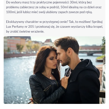
Do wyboru masz trzy praktyczne pojemności: 30ml, którą bez
problemu zabierzesz ze sobą w podróż, 50ml idealną na co dzień oraz
100ml, jeśli lubisz mieć swój ulubiony zapach zawsze pod ręką.
Ekskluzywny charakter w przystępnej cenie? Tak, to możliwe! Spróbuj
Lux Perfumy nr 205 i przekonaj się, że czasem wystarczy kilka kropel,
by zrobić świetne wrażenie.