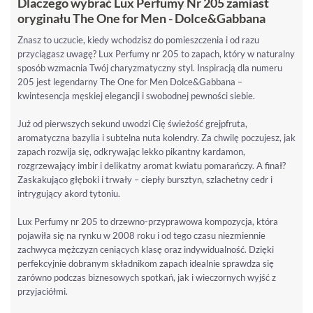
Dlaczego wybrać Lux Perfumy Nr 205 zamiast
oryginału The One for Men - Dolce&Gabbana
Znasz to uczucie, kiedy wchodzisz do pomieszczenia i od razu
przyciągasz uwagę? Lux Perfumy nr 205 to zapach, który w naturalny
sposób wzmacnia Twój charyzmatyczny styl. Inspiracją dla numeru
205 jest legendarny The One for Men Dolce&Gabbana –
kwintesencja męskiej elegancji i swobodnej pewności siebie.
Już od pierwszych sekund uwodzi Cię świeżość grejpfruta,
aromatyczna bazylia i subtelna nuta kolendry. Za chwilę poczujesz, jak
zapach rozwija się, odkrywając lekko pikantny kardamon,
rozgrzewający imbir i delikatny aromat kwiatu pomarańczy. A finał?
Zaskakująco głęboki i trwały – ciepły bursztyn, szlachetny cedr i
intrygujący akord tytoniu.
Lux Perfumy nr 205 to drzewno-przyprawowa kompozycja, która
pojawiła się na rynku w 2008 roku i od tego czasu niezmiennie
zachwyca mężczyzn ceniących klasę oraz indywidualność. Dzięki
perfekcyjnie dobranym składnikom zapach idealnie sprawdza się
zarówno podczas biznesowych spotkań, jak i wieczornych wyjść z
przyjaciółmi.