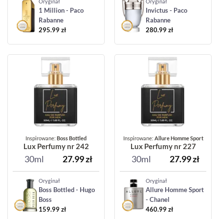
Oryginał
Oryginał
1 Million - Paco
Invictus - Paco
Rabanne
Rabanne
295.99
zł
280.99
zł
Inspirowane:
Boss Bottled
Inspirowane:
Allure Homme Sport
Lux Perfumy nr 242
Lux Perfumy nr 227
30ml
27.99
zł
30ml
27.99
zł
Oryginał
Oryginał
Boss Bottled - Hugo
Allure Homme Sport
Boss
- Chanel
159.99
zł
460.99
zł