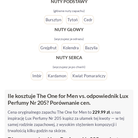
NUTY PODSTAWY
(główne nuty zapachu)
Bursztyn
Tytoń
Cedr
NUTY GŁOWY
(wyczujesz je odrazu)
Grejpfrut
Kolendra
Bazylia
NUTY SERCA
(wyczujesz je po chwili)
Imbir
Kardamon
Kwiat Pomarańczy
Ile kosztuje The One for Men vs. odpowiednik Lux
Perfumy Nr 205? Porównanie cen.
Cena oryginalnego zapachu The One for Men to
229.99
zł
, u nas
inspirację Lux Perfumy Nr 205 kupisz za ułamek tej kwoty — w tej
samej rodzinie zapachowej, z wysokim stężeniem kompozycji i
trwałością kilku godzin na skórze.