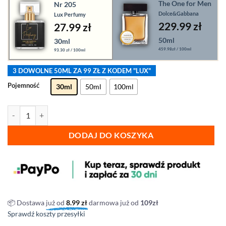
The One for Men
Nr 205
Dolce&Gabbana
Lux Perfumy
229.99
zł
27.99 zł
50ml
30ml
459.98zł / 100ml
93.30 zł / 100ml
3 DOWOLNE 50ML ZA 99 ZŁ Z KODEM "LUX"
Pojemność
30ml
50ml
100ml
ilość Lux Perfumy - nr 205
DODAJ DO KOSZYKA
📦 Dostawa
już od
8.99
zł
darmowa już od
109zł
Sprawdź koszty przesyłki