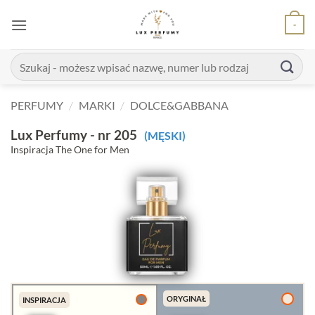
Skip
-
to
content
Szukaj:
PERFUMY
/
MARKI
/
DOLCE&GABBANA
Lux Perfumy - nr 205
(MĘSKI)
Inspiracja The One for Men
ORYGINAŁ
INSPIRACJA