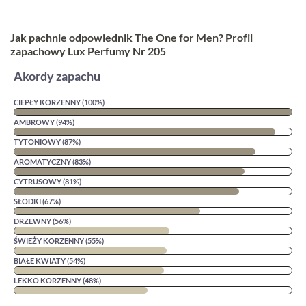
Jak pachnie odpowiednik The One for Men? Profil
zapachowy Lux Perfumy Nr 205
Akordy zapachu
CIEPŁY KORZENNY (100%)
AMBROWY (94%)
TYTONIOWY (87%)
AROMATYCZNY (83%)
CYTRUSOWY (81%)
SŁODKI (67%)
DRZEWNY (56%)
ŚWIEŻY KORZENNY (55%)
BIAŁE KWIATY (54%)
LEKKO KORZENNY (48%)