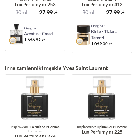
Lux Perfumy nr 253
Lux Perfumy nr 412
30ml
27.99
zł
30ml
27.99
zł
Oryginał
Oryginał
Kirke - Tiziana
Aventus - Creed
Terenzi
1 696.99
zł
1 099.00
zł
Inne zamienniki męskie Yves Saint Laurent
Inspirowane:
La Nuit de L'Homme
Inspirowane:
Opium Pour Homme
L'Intense
Lux Perfumy nr 225
Lux Perfumy nr 274