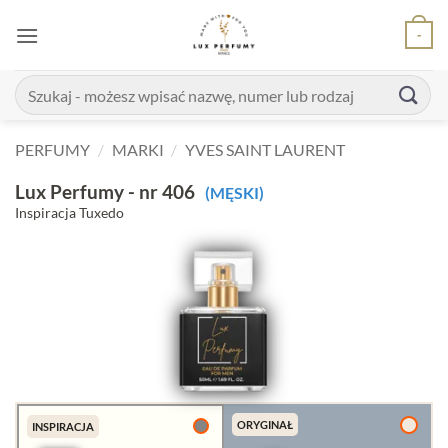
Skip
-
to
content
Szukaj:
PERFUMY
/
MARKI
/
YVES SAINT LAURENT
Lux Perfumy - nr 406
(MĘSKI)
Inspiracja Tuxedo
ORYGINAŁ
INSPIRACJA