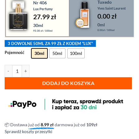
Tuxedo
Nr 406
Yves Saint Laurent
Lux Perfumy
0.00
zł
27.99 zł
0ml
30ml
0.00zł / 100ml
93.30 zł / 100ml
3 DOWOLNE 50ML ZA 99 ZŁ Z KODEM "LUX"
Pojemność
30ml
50ml
100ml
ilość Lux Perfumy - nr 406
DODAJ DO KOSZYKA
📦 Dostawa
już od
8.99
zł
darmowa już od
109zł
Sprawdź koszty przesyłki