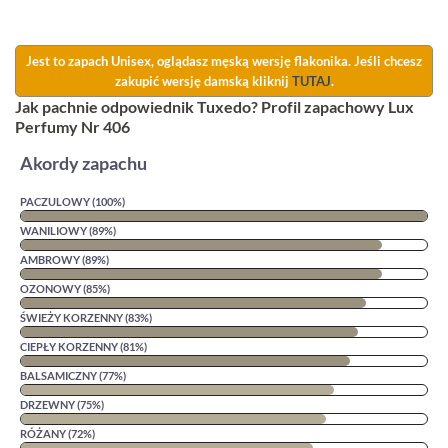
Jest to zapach Unisex, oglądasz męską wersję flakonika. Jeśli chcesz
zakupić wersję damską kliknij
TUTAJ
.
Jak pachnie odpowiednik Tuxedo? Profil zapachowy Lux
Perfumy Nr 406
Akordy zapachu
PACZULOWY (100%)
WANILIOWY (89%)
AMBROWY (89%)
OZONOWY (85%)
ŚWIEŻY KORZENNY (83%)
CIEPŁY KORZENNY (81%)
BALSAMICZNY (77%)
DRZEWNY (75%)
RÓŻANY (72%)