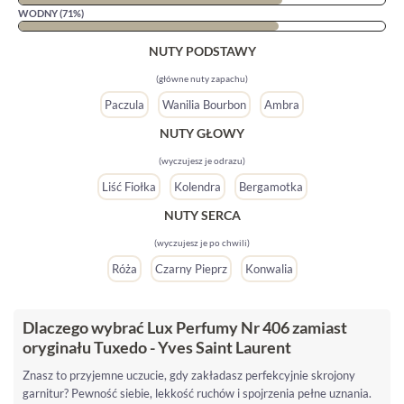
WODNY (71%)
NUTY PODSTAWY
(główne nuty zapachu)
Paczula
Wanilia Bourbon
Ambra
NUTY GŁOWY
(wyczujesz je odrazu)
Liść Fiołka
Kolendra
Bergamotka
NUTY SERCA
(wyczujesz je po chwili)
Róża
Czarny Pieprz
Konwalia
Dlaczego wybrać Lux Perfumy Nr 406 zamiast
oryginału Tuxedo - Yves Saint Laurent
Znasz to przyjemne uczucie, gdy zakładasz perfekcyjnie skrojony
garnitur? Pewność siebie, lekkość ruchów i spojrzenia pełne uznania.