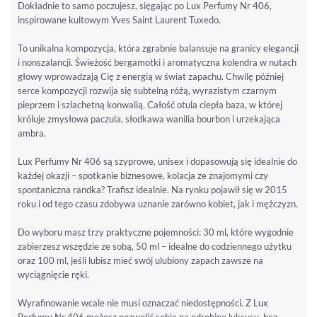
Dokładnie to samo poczujesz, sięgając po Lux Perfumy Nr 406,
inspirowane kultowym Yves Saint Laurent Tuxedo.
To unikalna kompozycja, która zgrabnie balansuje na granicy elegancji
i nonszalancji. Świeżość bergamotki i aromatyczna kolendra w nutach
głowy wprowadzają Cię z energią w świat zapachu. Chwilę później
serce kompozycji rozwija się subtelną różą, wyrazistym czarnym
pieprzem i szlachetną konwalią. Całość otula ciepła baza, w której
króluje zmysłowa paczula, słodkawa wanilia bourbon i urzekająca
ambra.
Lux Perfumy Nr 406 są szyprowe, unisex i dopasowują się idealnie do
każdej okazji – spotkanie biznesowe, kolacja ze znajomymi czy
spontaniczna randka? Trafisz idealnie. Na rynku pojawił się w 2015
roku i od tego czasu zdobywa uznanie zarówno kobiet, jak i mężczyzn.
Do wyboru masz trzy praktyczne pojemności: 30 ml, które wygodnie
zabierzesz wszędzie ze sobą, 50 ml – idealne do codziennego użytku
oraz 100 ml, jeśli lubisz mieć swój ulubiony zapach zawsze na
wyciągnięcie ręki.
Wyrafinowanie wcale nie musi oznaczać niedostępności. Z Lux
Perfumy Nr 406 możesz pozwolić sobie na odrobinę luksusu, bez