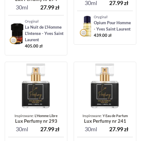
30ml
27.99
zł
30ml
27.99
zł
Oryginał
Oryginał
Opium Pour Homme
La Nuit de L'Homme
- Yves Saint Laurent
L'Intense - Yves Saint
439.00
zł
Laurent
405.00
zł
Inspirowane:
L'Homme Libre
Inspirowane:
Y Eau de Parfum
Lux Perfumy nr 293
Lux Perfumy nr 241
30ml
27.99
zł
30ml
27.99
zł