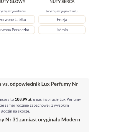
NUTY GŁOWY
NUTY SERCA
yczujesz je odrazu)
(wyczujesz je po chwili)
zerwone Jabłko
Frezja
rwona Porzeczka
Jaśmin
s vs. odpowiednik Lux Perfumy Nr
incess to
108.99
zł
, u nas inspirację Lux Perfumy
tej samej rodzinie zapachowej, z wysokim
 godzin na skórze.
y Nr 31 zamiast oryginału Modern