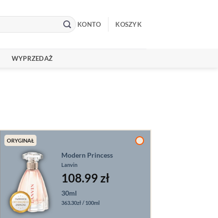
KONTO
KOSZYK
WYPRZEDAŻ
ORYGINAŁ
Modern Princess
Lanvin
108.99
zł
30ml
363.30zł / 100ml