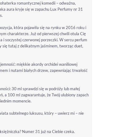
k bohaterka romantycznej komedii – odważna,
taka aura kryje się w zapachu Lux Perfumy nr 31
s.
cja, która pojawiła się na rynku w 2016 roku i
ym charakterze. Już od pierwszej chwili otula Cię
 i soczystej czerwonej porzeczki. W sercu perfum
zy się tutaj z delikatnym jaśminem, tworząc duet,
jemność: miękkie akordy orchidei waniliowej
mem i nutami białych drzew, zapewniając trwałość
ości: 30 ml sprawdzi się w podróży lub małej
ień, a 100 ml zagwarantuje, że Twój ulubiony zapach
owiednim momencie.
iata subtelnego luksusu, który – uwierz mi – nie
księżniczka? Numer 31 już na Ciebie czeka.