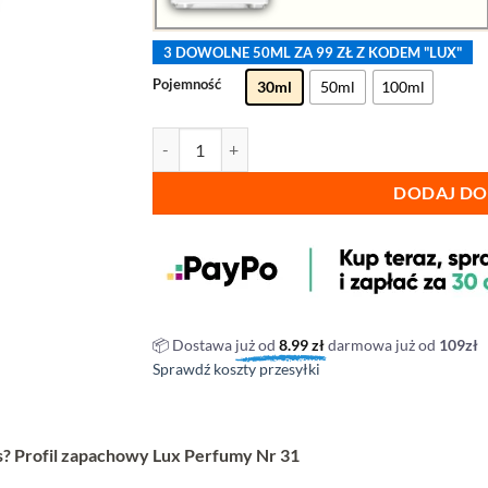
3 DOWOLNE 50ML ZA 99 ZŁ Z KODEM "LUX"
Pojemność
30ml
50ml
100ml
ilość Lux Perfumy - nr 31
DODAJ DO
📦 Dostawa
już od
8.99
zł
darmowa już od
109zł
Sprawdź koszty przesyłki
? Profil zapachowy Lux Perfumy Nr 31