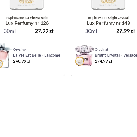
Inspirowane:
La Vie Est Belle
Inspirowane:
Bright Crystal
Lux Perfumy nr 126
Lux Perfumy nr 148
30ml
27.99
zł
30ml
27.99
zł
Oryginał
Oryginał
La Vie Est Belle - Lancome
Bright Crystal - Versac
240.99
zł
194.99
zł