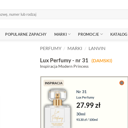
POPULARNE ZAPACHY
MARKI
PROMOCJE
KATALOG
PERFUMY
/
MARKI
/
LANVIN
Lux Perfumy - nr 31
(DAMSKI)
Inspiracja Modern Princess
INSPIRACJA
Nr 31
Lux Perfumy
27.99 zł
30ml
93.30 zł / 100ml