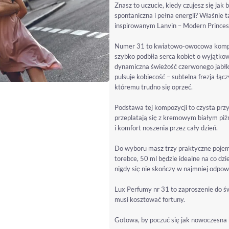
Znasz to uczucie, kiedy czujesz się ja
spontaniczna i pełna energii? Właśnie 
inspirowanym Lanvin – Modern Princes
Numer 31 to kwiatowo-owocowa kompozy
szybko podbiła serca kobiet o wyjątkow
dynamiczna świeżość czerwonego jabłka
pulsuje kobiecość – subtelna frezja łąc
któremu trudno się oprzeć.
Podstawa tej kompozycji to czysta przy
przeplatają się z kremowym białym piż
i komfort noszenia przez cały dzień.
Do wyboru masz trzy praktyczne pojemn
torebce, 50 ml będzie idealne na co dz
nigdy się nie skończy w najmniej odp
Lux Perfumy nr 31 to zaproszenie do św
musi kosztować fortuny.
Gotowa, by poczuć się jak nowoczesna 