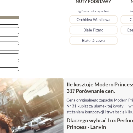
NUTY PODSTAWY
(główne nuty zapachu)
(w
Orchidea Waniliowa
C
Białe Piżmo
Cze
Białe Drzewa
Ile kosztuje Modern Princes
31? Porównanie cen.
Cena oryginalnego zapachu Modern Pr
Nr 31 kupisz za ułamek tej kwoty — w 
stężeniem kompozycji i trwałością kilku
Dlaczego wybrać Lux Perfum
Princess - Lanvin