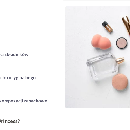
ci składników
chu oryginalnego
 kompozycji zapachowej
Princess?