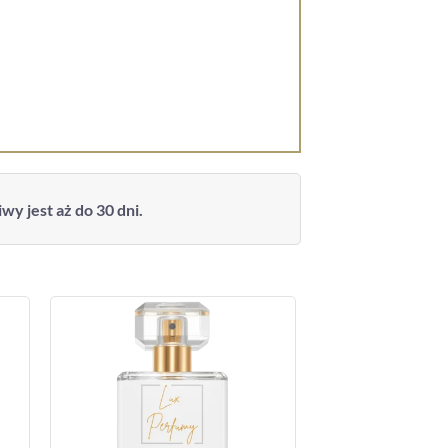
y jest aż do 30 dni.