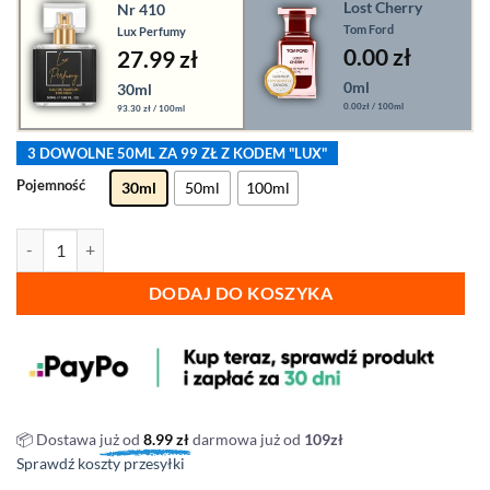
Lost Cherry
Nr 410
Tom Ford
Lux Perfumy
0.00
zł
27.99 zł
0ml
30ml
0.00zł / 100ml
93.30 zł / 100ml
3 DOWOLNE 50ML ZA 99 ZŁ Z KODEM "LUX"
Pojemność
30ml
50ml
100ml
ilość Lux Perfumy - nr 410
DODAJ DO KOSZYKA
📦 Dostawa
już od
8.99
zł
darmowa już od
109zł
Sprawdź koszty przesyłki