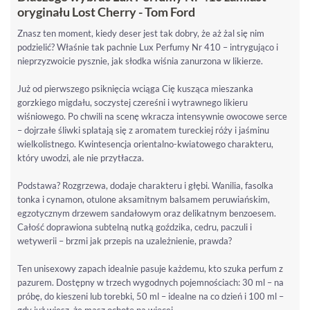
oryginału Lost Cherry - Tom Ford
Znasz ten moment, kiedy deser jest tak dobry, że aż żal się nim
podzielić? Właśnie tak pachnie Lux Perfumy Nr 410 – intrygująco i
nieprzyzwoicie pysznie, jak słodka wiśnia zanurzona w likierze.
Już od pierwszego psiknięcia wciąga Cię kusząca mieszanka
gorzkiego migdału, soczystej czereśni i wytrawnego likieru
wiśniowego. Po chwili na scenę wkracza intensywnie owocowe serce
– dojrzałe śliwki splatają się z aromatem tureckiej róży i jaśminu
wielkolistnego. Kwintesencja orientalno-kwiatowego charakteru,
który uwodzi, ale nie przytłacza.
Podstawa? Rozgrzewa, dodaje charakteru i głębi. Wanilia, fasolka
tonka i cynamon, otulone aksamitnym balsamem peruwiańskim,
egzotycznym drzewem sandałowym oraz delikatnym benzoesem.
Całość doprawiona subtelną nutką goździka, cedru, paczuli i
wetywerii – brzmi jak przepis na uzależnienie, prawda?
Ten unisexowy zapach idealnie pasuje każdemu, kto szuka perfum z
pazurem. Dostępny w trzech wygodnych pojemnościach: 30 ml – na
próbę, do kieszeni lub torebki, 50 ml – idealne na co dzień i 100 ml –
gdy już wiesz, że masz ochotę na więcej.