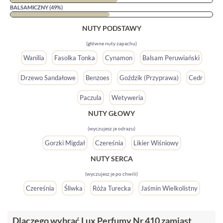
BALSAMICZNY (49%)
NUTY PODSTAWY
(główne nuty zapachu)
Wanilia
Fasolka Tonka
Cynamon
Balsam Peruwiański
Drzewo Sandałowe
Benzoes
Goździk (przyprawa)
Cedr
Paczula
Wetyweria
NUTY GŁOWY
(wyczujesz je odrazu)
Gorzki Migdał
Czereśnia
Likier Wiśniowy
NUTY SERCA
(wyczujesz je po chwili)
Czereśnia
Śliwka
Róża Turecka
Jaśmin Wielkolistny
Dlaczego wybrać Lux Perfumy Nr 410 zamiast