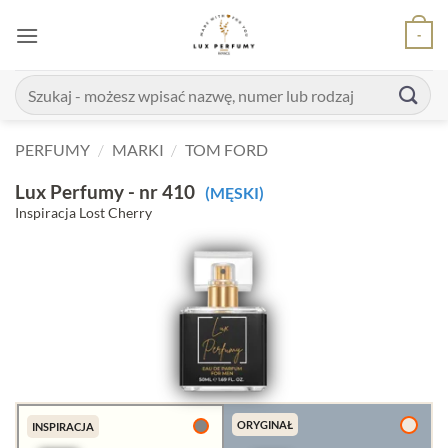
Skip
-
to
content
Szukaj:
PERFUMY
/
MARKI
/
TOM FORD
Lux Perfumy - nr 410
(MĘSKI)
Inspiracja Lost Cherry
ORYGINAŁ
INSPIRACJA