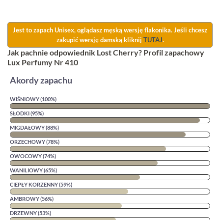
Jest to zapach Unisex, oglądasz męską wersję flakonika. Jeśli chcesz
zakupić wersję damską kliknij
TUTAJ
.
Jak pachnie odpowiednik Lost Cherry? Profil zapachowy
Lux Perfumy Nr 410
Akordy zapachu
WIŚNIOWY (100%)
SŁODKI (95%)
MIGDAŁOWY (88%)
ORZECHOWY (78%)
OWOCOWY (74%)
WANILIOWY (65%)
CIEPŁY KORZENNY (59%)
AMBROWY (56%)
DRZEWNY (53%)