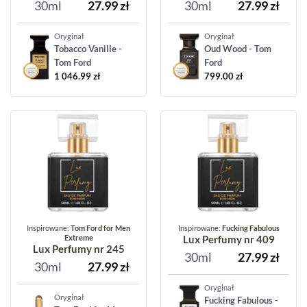
30ml
27.99
zł
30ml
27.99
zł
Oryginał
Oryginał
Tobacco Vanille -
Oud Wood - Tom
Tom Ford
Ford
1 046.99
zł
799.00
zł
Inspirowane:
Tom Ford for Men
Inspirowane:
Fucking Fabulous
Extreme
Lux Perfumy nr 409
Lux Perfumy nr 245
30ml
27.99
zł
30ml
27.99
zł
Oryginał
Oryginał
Fucking Fabulous -