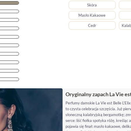
Skóra
Masło Kakaowe
Cedr
Kalab
Oryginalny zapach La Vie est
Perfumy damskie La Vie est Belle L'El
to czysta celebracja szczęścia. Już pie
słoneczną kalabryjską bergamotkę; zmysł
serce: liść fiołka spotyka różę, kreśląc
pojawia się finał: masło kakaowe, delika