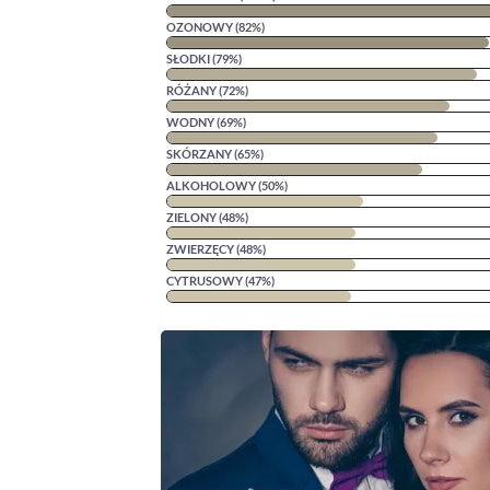
OZONOWY (82%)
SŁODKI (79%)
RÓŻANY (72%)
WODNY (69%)
SKÓRZANY (65%)
ALKOHOLOWY (50%)
ZIELONY (48%)
ZWIERZĘCY (48%)
CYTRUSOWY (47%)