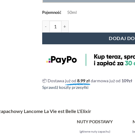
50ml
Pojemność
ilość La Vie est Belle L'Elixir - Lancome
DODAJ DO
📦 Dostawa
już od
8.99
zł
darmowa już od
109zł
Sprawdź koszty przesyłki
l zapachowy Lancome La Vie est Belle L'Elixir
NUTY PODSTAWY
(główne nuty zapachu)
(w