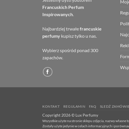
Moj
Francuskich Perfum
Reg
Inspirowanych
.
Poli
Najbardziej trwałe
francuskie
Najc
perfumy
kupisz tylko u nas.
Rek
Wybierz spośród ponad 300
Form
zapachów.
Wsp
KONTAKT
REGULAMIN
FAQ
SLEDŹ ZAMÓWI
Copyright 2026 © Lux Perfumy
Wszystkie użyte na stronie sklepu zdjęcia, nazwy włas
Zostały użyte jedynie w celach informacyjnych i porówn