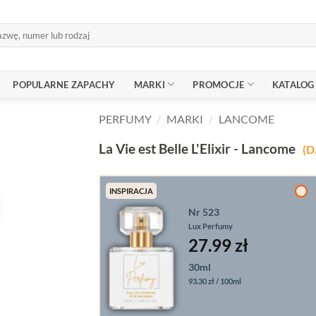
POPULARNE ZAPACHY
MARKI
PROMOCJE
KATALOG
PERFUMY
/
MARKI
/
LANCOME
La Vie est Belle L'Elixir - Lancome
(D
INSPIRACJA
Nr 523
Lux Perfumy
27.99 zł
30ml
93.30 zł / 100ml