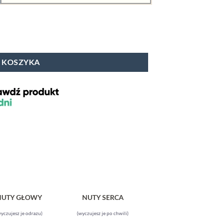
 KOSZYKA
NUTY GŁOWY
NUTY SERCA
yczujesz je odrazu)
(wyczujesz je po chwili)