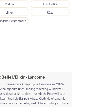
Malina
Liść Fiołka
Likier
Róża
ryjska Bergamotka
 Belle L'Elixir - Lancome
ixir – premierowa kompozycja Lancôme na 2024 –
rwsza mgiełka unosi malinę maczaną w likierze i
y dostają iskrę, ciało – uśmiech. Po chwili tętni
 aksamitną ścieżkę po skórze. Kiedy dzień zwalnia,
tna skóra i szlachetny cedr, które zostają z Tobą aż