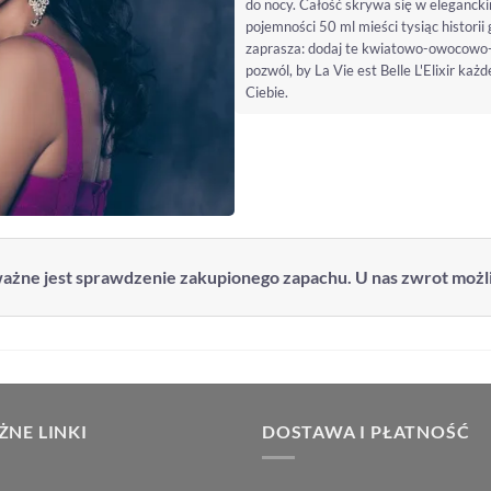
do nocy. Całość skrywa się w elegancki
pojemności 50 ml mieści tysiąc histori
zaprasza: dodaj te kwiatowo-owocowo-g
pozwól, by La Vie est Belle L'Elixir ka
Ciebie.
ażne jest sprawdzenie zakupionego zapachu. U nas zwrot możliw
NE LINKI
DOSTAWA I PŁATNOŚĆ