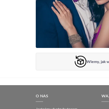
Wiemy, jak w
O NAS
WAŻ
Jesteśmy dystrybutorem