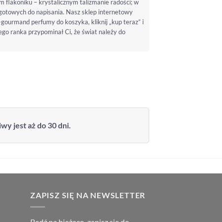
m flakoniku – krystalicznym talizmanie radości; w
i gotowych do napisania. Nasz sklep internetowy
ourmand perfumy do koszyka, kliknij „kup teraz” i
żdego ranka przypominał Ci, że świat należy do
y jest aż do 30 dni.
ZAPISZ SIĘ NA NEWSLETTER
Bądź na bieżąco, zapisz się do