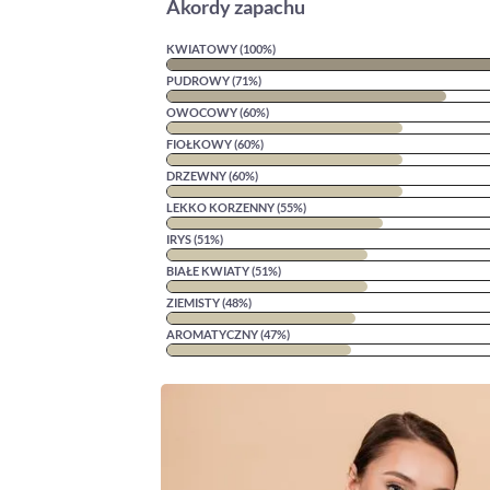
Akordy zapachu
KWIATOWY (100%)
PUDROWY (71%)
OWOCOWY (60%)
FIOŁKOWY (60%)
DRZEWNY (60%)
LEKKO KORZENNY (55%)
IRYS (51%)
BIAŁE KWIATY (51%)
ZIEMISTY (48%)
AROMATYCZNY (47%)