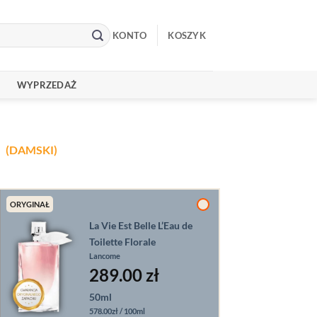
KONTO
KOSZYK
WYPRZEDAŻ
(DAMSKI)
ORYGINAŁ
La Vie Est Belle L’Eau de
Toilette Florale
Lancome
289.00
zł
50ml
578.00zł / 100ml