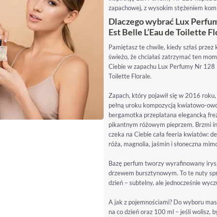
zapachowej, z wysokim stężeniem kompoz
Dlaczego wybrać Lux Perfum
Est Belle L’Eau de Toilette F
Pamiętasz te chwile, kiedy szłaś przez 
świeżo, że chciałaś zatrzymać ten mom
Ciebie w zapachu Lux Perfumy Nr 128 
Toilette Florale.
Zapach, który pojawił się w 2016 roku, 
pełną uroku kompozycją kwiatowo-owo
bergamotka przeplatana elegancką frezj
pikantnym różowym pieprzem. Brzmi intr
czeka na Ciebie cała feeria kwiatów: 
róża, magnolia, jaśmin i słoneczna mi
Bazę perfum tworzy wyrafinowany irys,
drzewem bursztynowym. To te nuty spra
dzień – subtelny, ale jednocześnie wyc
A jak z pojemnościami? Do wyboru masz 
na co dzień oraz 100 ml – jeśli wolisz, 