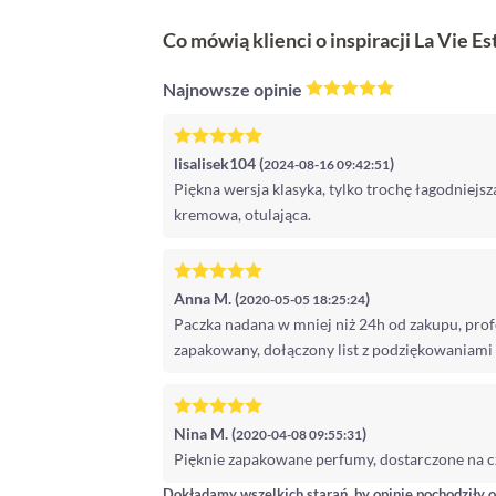
Co mówią klienci o inspiracji La Vie Est
Najnowsze opinie
lisalisek104 (
)
2024-08-16 09:42:51
Piękna wersja klasyka, tylko trochę łagodniejsz
kremowa, otulająca.
Anna M. (
)
2020-05-05 18:25:24
Paczka nadana w mniej niż 24h od zakupu, prof
zapakowany, dołączony list z podziękowaniami
Nina M. (
)
2020-04-08 09:55:31
Pięknie zapakowane perfumy, dostarczone na cz
Dokładamy wszelkich starań, by opinie pochodziły o