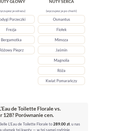
NUTY GŁOWY
NUTY SERCA
yczujesz je odrazu)
(wyczujesz je po chwili)
odygi Porzeczki
Osmantus
Frezja
Fiołek
Bergamotka
Mimoza
Różowy Pieprz
Jaśmin
Magnolia
Róża
Kwiat Pomarańczy
L’Eau de Toilette Florale vs.
r 128? Porównanie cen.
lle L’Eau de Toilette Florale to
289.00
zł
, u nas
a ułamek tej kwoty — w tej samej rodzinie