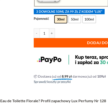
3 DOWOLNE 50ML ZA 99 ZŁ Z KODEM "LUX"
Pojemność
30ml
50ml
100ml
ilość Lux Perfumy - nr 128
DODAJ DO
📦 Dostawa
już od
8.99
zł
darmowa już od
109zł
Sprawdź koszty przesyłki
L’Eau de Toilette Florale? Profil zapachowy Lux Perfumy Nr 128