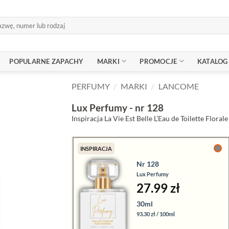
POPULARNE ZAPACHY
MARKI
PROMOCJE
KATALOG
PERFUMY
/
MARKI
/
LANCOME
Lux Perfumy - nr 128
Inspiracja La Vie Est Belle L’Eau de Toilette Florale
INSPIRACJA
Nr 128
Lux Perfumy
27.99 zł
30ml
93.30 zł / 100ml