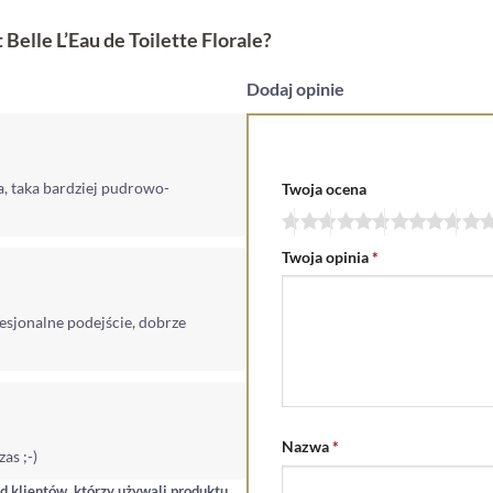
 Belle L’Eau de Toilette Florale?
Dodaj opinie
a, taka bardziej pudrowo-
Twoja ocena
Twoja opinia
*
esjonalne podejście, dobrze
Nazwa
*
as ;-)
d klientów, którzy używali produktu