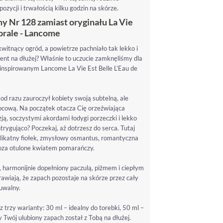
ycji i trwałością kilku godzin na skórze.
y Nr 128 zamiast oryginału La Vie
lorale - Lancome
kwitnący ogród, a powietrze pachniało tak lekko i
ent na dłużej? Właśnie to uczucie zamknęliśmy dla
inspirowanym Lancome La Vie Est Belle L’Eau de
od razu zauroczył kobiety swoją subtelną, ale
cową. Na początek otacza Cię orzeźwiająca
ą, soczystymi akordami łodygi porzeczki i lekko
ygująco? Poczekaj, aż dotrzesz do serca. Tutaj
delikatny fiołek, zmysłowy osmantus, romantyczna
moza otulone kwiatem pomarańczy.
 harmonijnie dopełniony paczulą, piżmem i ciepłym
wiają, że zapach pozostaje na skórze przez cały
zuwalny.
trzy warianty: 30 ml – idealny do torebki, 50 ml –
by Twój ulubiony zapach został z Tobą na dłużej.