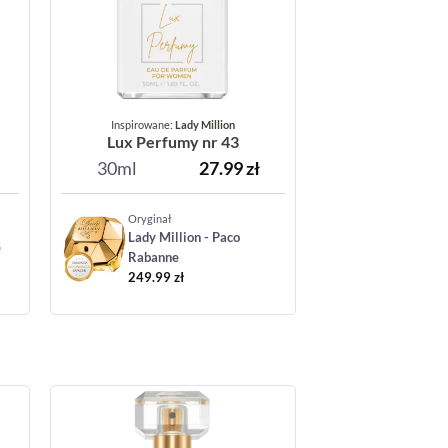
Inspirowane:
Lady Million
Lux Perfumy nr 43
30ml
27.99
zł
Oryginał
Lady Million - Paco
e
Rabanne
249.99
zł