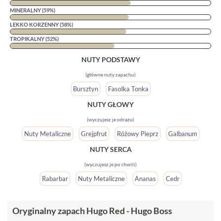
MINERALNY (59%)
LEKKO KORZENNY (58%)
TROPIKALNY (52%)
NUTY PODSTAWY
(główne nuty zapachu)
Bursztyn
Fasolka Tonka
NUTY GŁOWY
(wyczujesz je odrazu)
Nuty Metaliczne
Grejpfrut
Różowy Pieprz
Galbanum
NUTY SERCA
(wyczujesz je po chwili)
Rabarbar
Nuty Metaliczne
Ananas
Cedr
Oryginalny zapach Hugo Red - Hugo Boss