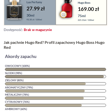
Lux Perfumy
Hugo Boss
27.99 zł
169.00
zł
30ml
75ml
93.30 zł / 100ml
225.33zł / 100ml
Dostępność:
Brak w magazynie
Jak pachnie Hugo Red? Profil zapachowy Hugo Boss Hugo
Red
Akordy zapachu
OWOCOWY (100%)
SŁODKI (98%)
ZIELONY (80%)
AROMATYCZNY (79%)
METALICZNY (78%)
CYTRUSOWY (76%)
AMBROWY (60%)