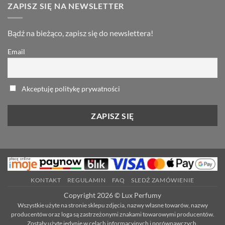
ZAPISZ SIĘ NA NEWSLETTER
Bądź na bieżąco, zapisz się do newslettera!
Email
Akceptuję politykę prywatności
KONTAKT
REGULAMIN
FAQ
SLEDŹ ZAMÓWIENIE
Copyright 2026 © Lux Perfumy
Wszystkie użyte na stronie sklepu zdjęcia, nazwy własne towarów, nazwy
producentów oraz loga są zastrzeżonymi znakami towarowymi producentów.
Zostały użyte jedynie w celach informacyjnych i porównawczych.