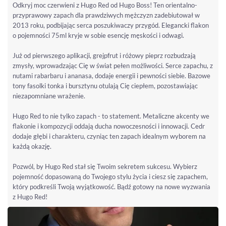
Odkryj moc czerwieni z Hugo Red od Hugo Boss! Ten orientalno-
przyprawowy zapach dla prawdziwych mężczyzn zadebiutował w
2013 roku, podbijając serca poszukiwaczy przygód. Elegancki flakon
o pojemności 75ml kryje w sobie esencję męskości i odwagi.
Już od pierwszego aplikacji, grejpfrut i różowy pieprz rozbudzają
zmysły, wprowadzając Cię w świat pełen możliwości. Serce zapachu, z
nutami rabarbaru i ananasa, dodaje energii i pewności siebie. Bazowe
tony fasolki tonka i bursztynu otulają Cię ciepłem, pozostawiając
niezapomniane wrażenie.
Hugo Red to nie tylko zapach - to statement. Metaliczne akcenty we
flakonie i kompozycji oddają ducha nowoczesności i innowacji. Cedr
dodaje głębi i charakteru, czyniąc ten zapach idealnym wyborem na
każdą okazję.
Pozwól, by Hugo Red stał się Twoim sekretem sukcesu. Wybierz
pojemność dopasowaną do Twojego stylu życia i ciesz się zapachem,
który podkreśli Twoją wyjątkowość. Bądź gotowy na nowe wyzwania
z Hugo Red!