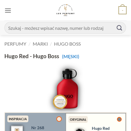
Skip
-
to
content
Szukaj:
PERFUMY
/
MARKI
/
HUGO BOSS
Hugo Red - Hugo Boss
(MĘSKI)
INSPIRACJA
ORYGINAŁ
Nr 268
Hugo Red