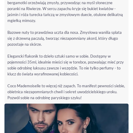
bergamotki orzeźwiają zmysły, przywodząc na myśl słoneczne
poranki na Riwierze. W sercu zapachu kryje się bukiet kwiatów -
jaśmin i róża turecka tańczą w zmysłowym duecie, otulone delikatną
mgiełką mimozy.
Bazowe nuty to prawdziwa uczta dla nosa. Zmysłowa wanilia splata
się z drzewną paczulą, tworząc niezapomniany akord, który długo
pozostaje na skórze.
Elegancki flakonik to dzieło sztuki samo w sobie. Dostępny w
pojemności 35ml, idealnie mieści się w torebce, pozwalając mieć przy
sobie odrobinę luksusu zawsze i wszędzie. To nie tylko perfumy - to
klucz do świata wyrafinowanej kobiecości.
Coco Mademoiselle to więcej niż zapach. To manifest pewności siebie,
obietnica niezapomnianych chwil i sekret uwodzicielskiego uroku.
Pozwól sobie na odrobinę paryskiego szyku!