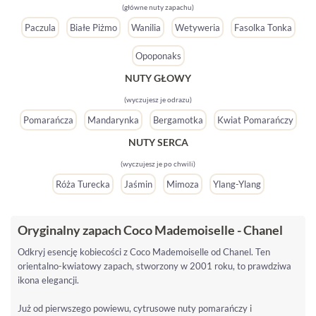
(główne nuty zapachu)
Paczula
Białe Piżmo
Wanilia
Wetyweria
Fasolka Tonka
Opoponaks
NUTY GŁOWY
(wyczujesz je odrazu)
Pomarańcza
Mandarynka
Bergamotka
Kwiat Pomarańczy
NUTY SERCA
(wyczujesz je po chwili)
Róża Turecka
Jaśmin
Mimoza
Ylang-Ylang
Oryginalny zapach Coco Mademoiselle - Chanel
Odkryj esencję kobiecości z Coco Mademoiselle od Chanel. Ten
orientalno-kwiatowy zapach, stworzony w 2001 roku, to prawdziwa
ikona elegancji.
Już od pierwszego powiewu, cytrusowe nuty pomarańczy i