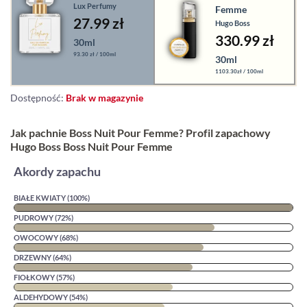
Lux Perfumy
Femme
27.99 zł
Hugo Boss
330.99
zł
30ml
93.30 zł / 100ml
30ml
1103.30zł / 100ml
Dostępność:
Brak w magazynie
Jak pachnie Boss Nuit Pour Femme? Profil zapachowy
Hugo Boss Boss Nuit Pour Femme
Akordy zapachu
BIAŁE KWIATY (100%)
PUDROWY (72%)
OWOCOWY (68%)
DRZEWNY (64%)
FIOŁKOWY (57%)
ALDEHYDOWY (54%)