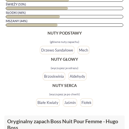
ŚWIEŻY (53%)
SŁODKI (46%)
MSZANY (44%)
NUTY PODSTAWY
(główne nuty zapachu)
Drzewo Sandałowe
Mech
NUTY GŁOWY
(wyczujesz je odrazu)
Brzoskwinia
Aldehydy
NUTY SERCA
(wyczujesz je po chwili)
Białe Kwiaty
Jaśmin
Fiołek
Oryginalny zapach Boss Nuit Pour Femme - Hugo
Boss