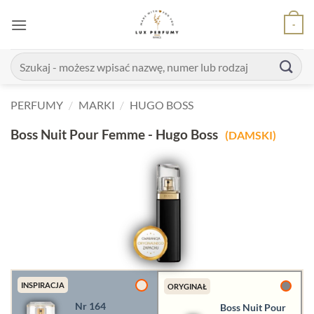
Skip
-
to
content
Szukaj:
PERFUMY
/
MARKI
/
HUGO BOSS
Boss Nuit Pour Femme - Hugo Boss
(DAMSKI)
INSPIRACJA
ORYGINAŁ
Nr 164
Boss Nuit Pour