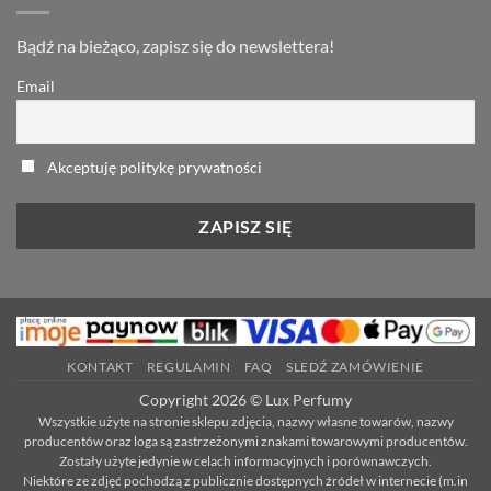
Bądź na bieżąco, zapisz się do newslettera!
Email
Akceptuję politykę prywatności
KONTAKT
REGULAMIN
FAQ
SLEDŹ ZAMÓWIENIE
Copyright 2026 © Lux Perfumy
Wszystkie użyte na stronie sklepu zdjęcia, nazwy własne towarów, nazwy
producentów oraz loga są zastrzeżonymi znakami towarowymi producentów.
Zostały użyte jedynie w celach informacyjnych i porównawczych.
Niektóre ze zdjęć pochodzą z publicznie dostępnych źródeł w internecie (m.in