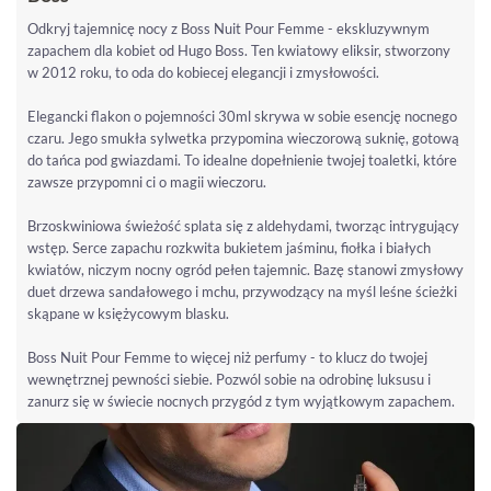
Odkryj tajemnicę nocy z Boss Nuit Pour Femme - ekskluzywnym
zapachem dla kobiet od Hugo Boss. Ten kwiatowy eliksir, stworzony
w 2012 roku, to oda do kobiecej elegancji i zmysłowości.
Elegancki flakon o pojemności 30ml skrywa w sobie esencję nocnego
czaru. Jego smukła sylwetka przypomina wieczorową suknię, gotową
do tańca pod gwiazdami. To idealne dopełnienie twojej toaletki, które
zawsze przypomni ci o magii wieczoru.
Brzoskwiniowa świeżość splata się z aldehydami, tworząc intrygujący
wstęp. Serce zapachu rozkwita bukietem jaśminu, fiołka i białych
kwiatów, niczym nocny ogród pełen tajemnic. Bazę stanowi zmysłowy
duet drzewa sandałowego i mchu, przywodzący na myśl leśne ścieżki
skąpane w księżycowym blasku.
Boss Nuit Pour Femme to więcej niż perfumy - to klucz do twojej
wewnętrznej pewności siebie. Pozwól sobie na odrobinę luksusu i
zanurz się w świecie nocnych przygód z tym wyjątkowym zapachem.