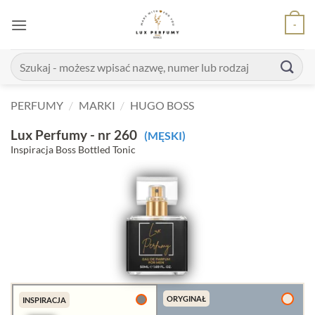
Skip
-
to
content
Szukaj:
PERFUMY
/
MARKI
/
HUGO BOSS
Lux Perfumy - nr 260
(MĘSKI)
Inspiracja Boss Bottled Tonic
ORYGINAŁ
INSPIRACJA