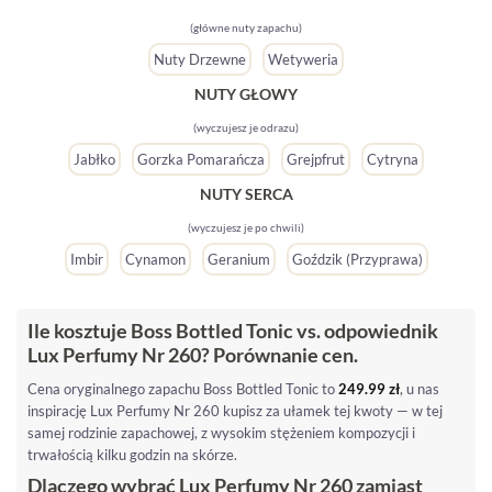
(główne nuty zapachu)
Nuty Drzewne
Wetyweria
NUTY GŁOWY
(wyczujesz je odrazu)
Jabłko
Gorzka Pomarańcza
Grejpfrut
Cytryna
NUTY SERCA
(wyczujesz je po chwili)
Imbir
Cynamon
Geranium
Goździk (przyprawa)
Ile kosztuje Boss Bottled Tonic vs. odpowiednik
Lux Perfumy Nr 260? Porównanie cen.
Cena oryginalnego zapachu Boss Bottled Tonic to
249.99
zł
, u nas
inspirację Lux Perfumy Nr 260 kupisz za ułamek tej kwoty — w tej
samej rodzinie zapachowej, z wysokim stężeniem kompozycji i
trwałością kilku godzin na skórze.
Dlaczego wybrać Lux Perfumy Nr 260 zamiast