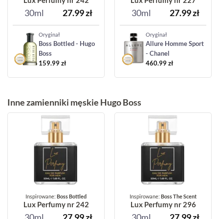
Lux Perfumy nr 242
Lux Perfumy nr 227
30ml
27.99
zł
30ml
27.99
zł
Oryginał
Oryginał
Boss Bottled - Hugo
Allure Homme Sport
Boss
- Chanel
159.99
zł
460.99
zł
Inne zamienniki męskie Hugo Boss
Inspirowane:
Boss Bottled
Inspirowane:
Boss The Scent
Lux Perfumy nr 242
Lux Perfumy nr 296
30ml
27.99
zł
30ml
27.99
zł