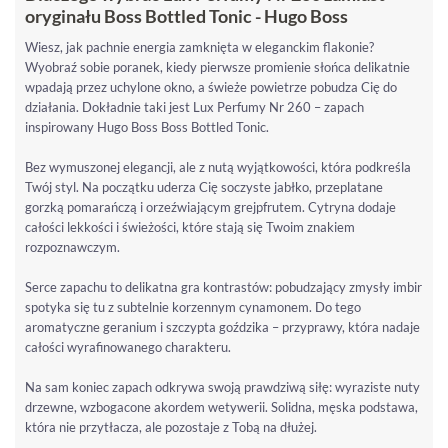
oryginału Boss Bottled Tonic - Hugo Boss
Wiesz, jak pachnie energia zamknięta w eleganckim flakonie?
Wyobraź sobie poranek, kiedy pierwsze promienie słońca delikatnie
wpadają przez uchylone okno, a świeże powietrze pobudza Cię do
działania. Dokładnie taki jest Lux Perfumy Nr 260 – zapach
inspirowany Hugo Boss Boss Bottled Tonic.
Bez wymuszonej elegancji, ale z nutą wyjątkowości, która podkreśla
Twój styl. Na początku uderza Cię soczyste jabłko, przeplatane
gorzką pomarańczą i orzeźwiającym grejpfrutem. Cytryna dodaje
całości lekkości i świeżości, które stają się Twoim znakiem
rozpoznawczym.
Serce zapachu to delikatna gra kontrastów: pobudzający zmysły imbir
spotyka się tu z subtelnie korzennym cynamonem. Do tego
aromatyczne geranium i szczypta goździka – przyprawy, która nadaje
całości wyrafinowanego charakteru.
Na sam koniec zapach odkrywa swoją prawdziwą siłę: wyraziste nuty
drzewne, wzbogacone akordem wetywerii. Solidna, męska podstawa,
która nie przytłacza, ale pozostaje z Tobą na dłużej.