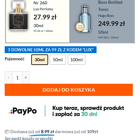
Boss Bottled
Nr 260
Tonic
Lux Perfumy
27.99 zł
Hugo Boss
249.99
zł
30ml
93.30 zł / 100ml
50ml
499.98zł / 100ml
3 DOWOLNE 50ML ZA 99 ZŁ Z KODEM "LUX"
Pojemność
30ml
50ml
100ml
ilość Lux Perfumy - nr 260
DODAJ DO KOSZYKA
📦 Dostawa
już od
8.99
zł
darmowa już od
109zł
Sprawdź koszty przesyłki