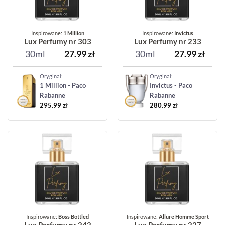
Inspirowane:
1 Million
Inspirowane:
Invictus
Lux Perfumy nr 303
Lux Perfumy nr 233
30ml
27.99
zł
30ml
27.99
zł
Oryginał
Oryginał
1 Million - Paco
Invictus - Paco
Rabanne
Rabanne
295.99
zł
280.99
zł
Inspirowane:
Boss Bottled
Inspirowane:
Allure Homme Sport