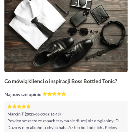
Co mówią klienci o inspiracji Boss Bottled Tonic?
Najnowsze opinie
Marcin T (
)
2025-08-03 09:16:43
Powien szczerze ze zapach trzyma się dłuzej niz orygianlny ;D
Duzo w nim alkoholu chyba haha Az łeb boli od nich . Piekny