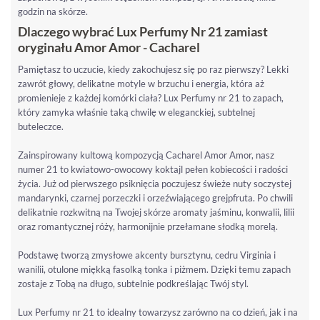
godzin na skórze.
Dlaczego wybrać Lux Perfumy Nr 21 zamiast
oryginału Amor Amor - Cacharel
Pamiętasz to uczucie, kiedy zakochujesz się po raz pierwszy? Lekki
zawrót głowy, delikatne motyle w brzuchu i energia, która aż
promienieje z każdej komórki ciała? Lux Perfumy nr 21 to zapach,
który zamyka właśnie taką chwilę w eleganckiej, subtelnej
buteleczce.
Zainspirowany kultową kompozycją Cacharel Amor Amor, nasz
numer 21 to kwiatowo-owocowy koktajl pełen kobiecości i radości
życia. Już od pierwszego psiknięcia poczujesz świeże nuty soczystej
mandarynki, czarnej porzeczki i orzeźwiającego grejpfruta. Po chwili
delikatnie rozkwitną na Twojej skórze aromaty jaśminu, konwalii, lilii
oraz romantycznej róży, harmonijnie przełamane słodką morelą.
Podstawę tworzą zmysłowe akcenty bursztynu, cedru Virginia i
wanilii, otulone miękką fasolką tonka i piżmem. Dzięki temu zapach
zostaje z Tobą na długo, subtelnie podkreślając Twój styl.
Lux Perfumy nr 21 to idealny towarzysz zarówno na co dzień, jak i na