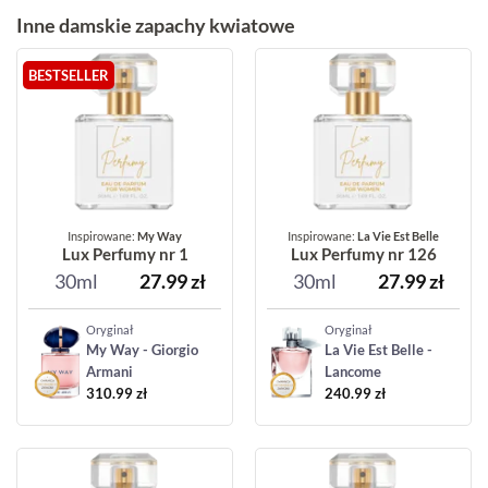
Inne damskie zapachy kwiatowe
BESTSELLER
Inspirowane:
My Way
Inspirowane:
La Vie Est Belle
Lux Perfumy nr 1
Lux Perfumy nr 126
30ml
27.99
zł
30ml
27.99
zł
Oryginał
Oryginał
My Way - Giorgio
La Vie Est Belle -
Armani
Lancome
310.99
zł
240.99
zł