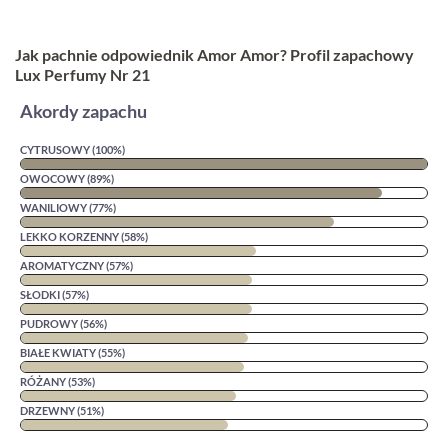
Jak pachnie odpowiednik Amor Amor? Profil zapachowy
Lux Perfumy Nr 21
Akordy zapachu
CYTRUSOWY (100%)
OWOCOWY (89%)
WANILIOWY (77%)
LEKKO KORZENNY (58%)
AROMATYCZNY (57%)
SŁODKI (57%)
PUDROWY (56%)
BIAŁE KWIATY (55%)
RÓŻANY (53%)
DRZEWNY (51%)