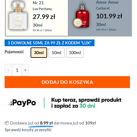
Amor Amor
Nr 21
Cacharel
Lux Perfumy
101.99
zł
27.99 zł
30ml
30ml
339.97zł / 100ml
93.30 zł / 100ml
3 DOWOLNE 50ML ZA 99 ZŁ Z KODEM "LUX"
Pojemność
30ml
50ml
100ml
ilość Lux Perfumy - nr 21
DODAJ DO KOSZYKA
📦 Dostawa
już od
8.99
zł
darmowa już od
109zł
Sprawdź koszty przesyłki