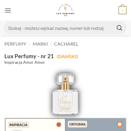
Skip
-
to
content
Szukaj:
PERFUMY
/
MARKI
/
CACHAREL
Lux Perfumy - nr 21
(DAMSKI)
Inspiracja Amor Amor
ORYGINAŁ
INSPIRACJA