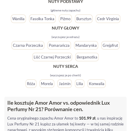
NUTY PODSTAWY
(główne nuty zapachu)
Wanilia
Fasolka Tonka
Piżmo
Bursztyn
Cedr Virginia
NUTY GŁOWY
(wyczujesz je odrazu)
Czarna Porzeczka
Pomarańcza
Mandarynka
Grejpfrut
Liść Czarnej Porzeczki
Bergamotka
NUTY SERCA
(wyczujesz je po chwili)
Róża
Morela
Jaśmin
Lilia
Konwalia
Ile kosztuje Amor Amor vs. odpowiednik Lux
Perfumy Nr 21? Porównanie cen.
Cena oryginalnego zapachu Amor Amor to
101.99
zł
, u nas inspirację
Lux Perfumy Nr 21 kupisz za ułamek tej kwoty — w tej samej rodzinie
zapachowej, z wysokim stężeniem kompozycji i trwałością kilku