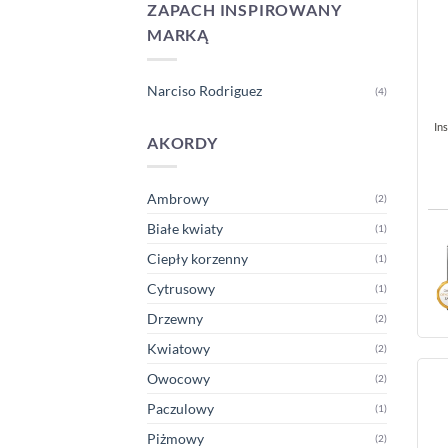
ZAPACH INSPIROWANY
MARKĄ
Narciso Rodriguez
(4)
In
AKORDY
Ambrowy
(2)
Białe kwiaty
(1)
Ciepły korzenny
(1)
Cytrusowy
(1)
Drzewny
(2)
Kwiatowy
(2)
Owocowy
(2)
Paczulowy
(1)
Piżmowy
(2)