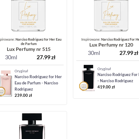
spirowane:
Narciso Rodriguez for Her Eau
Inspirowane:
Narciso Rodriguez For H
de Parfum
Lux Perfumy nr 120
Lux Perfumy nr 515
30ml
27.99
zł
30ml
27.99
zł
Oryginał
Oryginał
Narciso Rodriguez For
Narciso Rodriguez for Her
- Narciso Rodriguez
Eau de Parfum - Narciso
419.00
zł
Rodriguez
239.00
zł