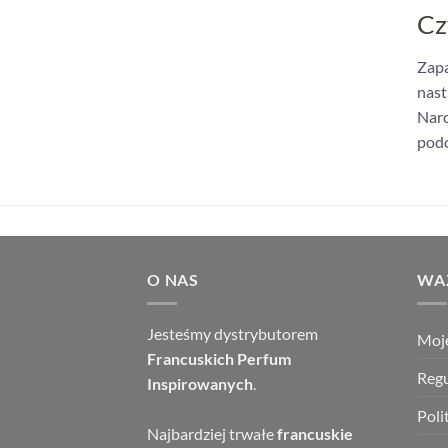
Cz
Zapa
nast
Narc
podo
O NAS
WAŻ
Jesteśmy dystrybutorem
Moj
Francuskich Perfum
Reg
Inspirowanych
.
Poli
Najbardziej trwałe
francuskie