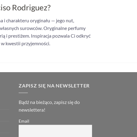
ciso Rodriguez?
 i charakteru oryginału — jego nut,
z własnych surowców. Oryginalne perfumy
ią i prestiżem. Inspiracja pozwala Ci odkryć
w kwestii przyjemności.
ZAPISZ SIĘ NA NEWSLETTER
Bądź na bieżąco, zapisz się do
newslettera!
Email