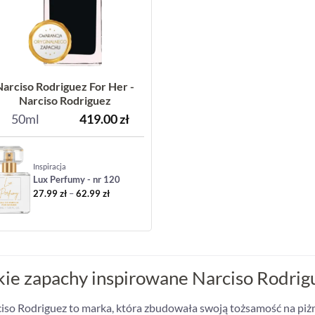
Narciso Rodriguez For Her -
Narciso Rodriguez
50ml
419.00
zł
Inspiracja
Lux Perfumy - nr 120
Zakres
27.99
zł
–
62.99
zł
cen:
od
27.99 zł
do
62.99 zł
kie zapachy inspirowane Narciso Rodrigu
iso Rodriguez to marka, która zbudowała swoją tożsamość na piż