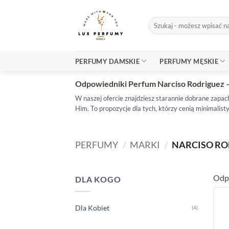
Skip
to
Szukaj:
content
PERFUMY DAMSKIE
PERFUMY MĘSKIE
Odpowiedniki Perfum Narciso Rodriguez 
W naszej ofercie znajdziesz starannie dobrane zap
Him. To propozycje dla tych, którzy cenią minimalis
PERFUMY
/
MARKI
/
NARCISO RO
Odpo
DLA KOGO
Dla Kobiet
(4)