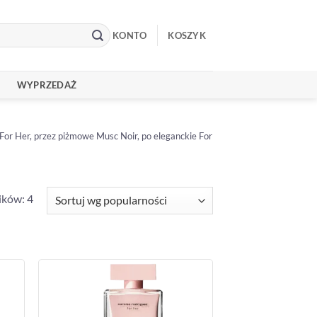
KONTO
KOSZYK
WYPRZEDAŻ
or Her, przez piżmowe Musc Noir, po eleganckie For
Posortowane
ików: 4
według
popularności