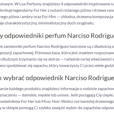
łowym. W Lux Perfumy znajdziesz 4 odpowiedniki inspirowane na
 króluje legendarny For Her z nutami różanego piżma i drzewa sa
nego piżma i ambry oraz For Him — chłodna, drzewna kompozycja
je charakterystyczny, minimalistyczny duch oryginału.
y odpowiedniki perfum Narciso Rodrigue
e zamienniki perfum Narciso Rodriguez tworzone są z dbałością 
ozycji zapachowej. Piżmowa baza, która jest znakiem rozpoznawc
w dłuższym trzymaniu się na skórze — i właśnie na tej właściwośc
sz spodziewać się zapachu, który towarzyszy Ci przez wiele godzi
k wybrać odpowiednik Narciso Rodriguez
arcie każdego produktu znajdziesz informacje o rodzinie zapacho
znaczeniu — damskie, męskie lub unisex. Jeśli pociągają Cię ciepł
wiedników For Her lub Musc Noir. Wolisz coś bardziej drzewnego 
ry w sklepie pomogą Ci szybko zawęzić wybór do zapachów odpow