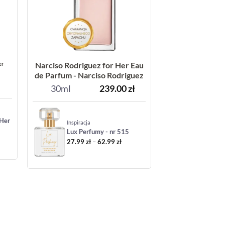
er
Narciso Rodriguez for Her Eau
de Parfum - Narciso Rodriguez
30ml
239.00
zł
 Her
Inspiracja
Lux Perfumy - nr 515
Zakres
27.99
zł
–
62.99
zł
cen:
od
27.99 zł
do
62.99 zł