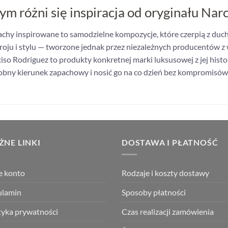
ym różni się inspiracja od oryginału Nar
chy inspirowane to samodzielne kompozycje, które czerpią z ducha
roju i stylu — tworzone jednak przez niezależnych producentów 
iso Rodriguez to produkty konkretnej marki luksusowej z jej histor
bny kierunek zapachowy i nosić go na co dzień bez kompromisów 
NE LINKI
DOSTAWA I PŁATNOŚĆ
e konto
Rodzaje i koszty dostawy
ulamin
Sposoby płatności
tyka prywatności
Czas realizacji zamówienia