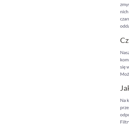
zmys
nich
czar
odda
Cz
Nasz
komp
się 
Może
Ja
Na k
prze
odpo
Filt